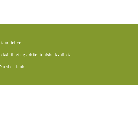
familielivet
sibilitet og arkitektoniske kvalitet.
Nordisk look