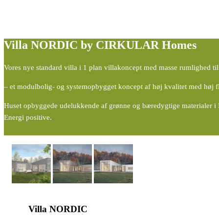
Villa NORDIC
by CIRKULAR Homes
Vores nye standard villa i 1 plan villakoncept med masse rumlighed til 
– et modulbolig- og systemopbygget koncept af høj kvalitet med høj flek
Huset opbyggede udelukkende af grønne og bæredygtige materialer i 
Energi positive.
Villa
NORDIC