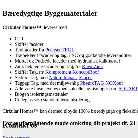
Bæredygtige
Byggematerialer
Cirkular Homes
™ leveres med
CLT
Skiffer facader
Teglfacader fra
PetersenTEGL
Træbeklædt facader og tag, FSC og godkendte leverandører
Mørtel og Pudsede facader med hydraulisk kalkmørtel
Zink beklædte facader og Tag, fra
RheinZink
Skiffer Tag, m/
Komproment KonceptRoof
Sedum Tag, med
Nature Impact
,
Zinco
Tagpap Tag, med det miljøvenlig
PhønixTAG NOXout
Alle vore huse leveres med solcelle tagløsninger som
SOLAR
Biogen isoleringsmaterialer.
Celleglas som standard terrænisolering.
Cirkular Homes™ kan dermed tilbyde 100% bæredygtige og fleksible bol
For et
uforpligtende møde
omkring dit projekt
tlf. 2
Kontakt os